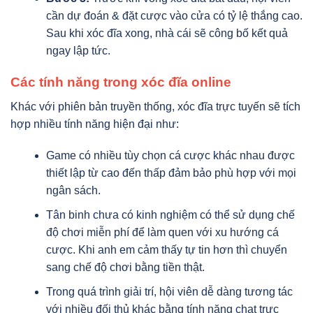
cần dự đoán & đặt cược vào cửa có tỷ lệ thắng cao.
Sau khi xóc đĩa xong, nhà cái sẽ công bố kết quả
ngay lập tức.
Các tính năng trong xóc đĩa online
Khác với phiên bản truyền thống, xóc đĩa trực tuyến sẽ tích
hợp nhiều tính năng hiện đại như:
Game có nhiều tùy chọn cá cược khác nhau được
thiết lập từ cao đến thấp đảm bảo phù hợp với mọi
ngân sách.
Tân binh chưa có kinh nghiệm có thể sử dụng chế
độ chơi miễn phí để làm quen với xu hướng cá
cược. Khi anh em cảm thấy tự tin hơn thì chuyển
sang chế độ chơi bằng tiền thật.
Trong quá trình giải trí, hội viên dễ dàng tương tác
với nhiều đối thủ khác bằng tính năng chat trực