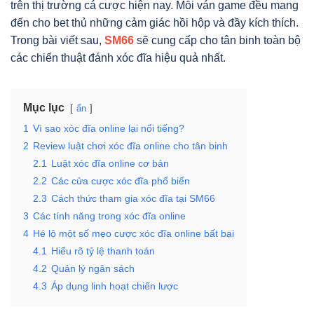
trên thị trường cá cược hiện nay. Mỗi ván game đều mang
đến cho bet thủ những cảm giác hồi hộp và đầy kích thích.
Trong bài viết sau,
SM66
sẽ cung cấp cho tân binh toàn bộ
các chiến thuật đánh xóc đĩa hiệu quả nhất.
Mục lục
ẩn
1
Vì sao xóc đĩa online lại nổi tiếng?
2
Review luật chơi xóc đĩa online cho tân binh
2.1
Luật xóc đĩa online cơ bản
2.2
Các cửa cược xóc đĩa phổ biến
2.3
Cách thức tham gia xóc đĩa tại SM66
3
Các tính năng trong xóc đĩa online
4
Hé lộ một số mẹo cược xóc đĩa online bất bại
4.1
Hiểu rõ tỷ lệ thanh toán
4.2
Quản lý ngân sách
4.3
Áp dụng linh hoạt chiến lược