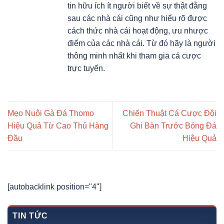
tin hữu ích ít người biết về sự thật đằng
sau các nhà cái cũng như hiểu rõ được
cách thức nhà cái hoạt động, ưu nhược
điểm của các nhà cái. Từ đó hãy là người
thông minh nhất khi tham gia cá cược
trực tuyến.
Mẹo Nuôi Gà Đá Thomo
Chiến Thuật Cá Cược Đội
Hiệu Quả Từ Cao Thủ Hàng
Ghi Bàn Trước Bóng Đá
Đầu
Hiệu Quả
[autobacklink position="4"]
TIN TỨC