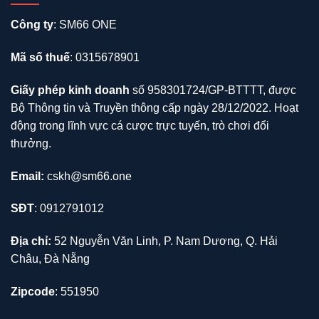
Công ty
: SM66 ONE
Mã số thuế
: 0315678901
Giấy phép kinh doanh
số 958301724/GP-BTTTT, được
Bộ Thông tin và Truyền thông cấp ngày 28/12/2022. Hoạt
động trong lĩnh vực cá cược trực tuyến, trò chơi đổi
thưởng.
Email:
cskh@sm66.one
SĐT
: 0912791012
Địa chỉ:
52 Nguyễn Văn Linh, P. Nam Dương, Q. Hải
Châu, Đà Nẵng
Zipcode
: 551950