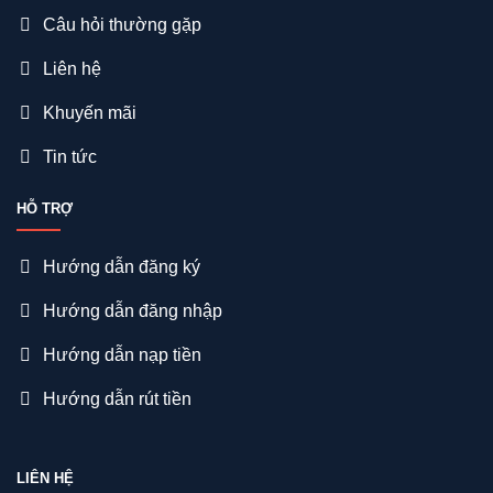
Câu hỏi thường gặp
Liên hệ
Khuyến mãi
Tin tức
HỖ TRỢ
Hướng dẫn đăng ký
Hướng dẫn đăng nhập
Hướng dẫn nạp tiền
Hướng dẫn rút tiền
LIÊN HỆ