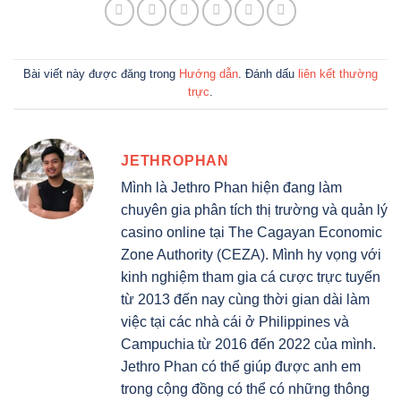
Bài viết này được đăng trong
Hướng dẫn
. Đánh dấu
liên kết thường
trực
.
JETHROPHAN
Mình là Jethro Phan hiện đang làm
chuyên gia phân tích thị trường và quản lý
casino online tại The Cagayan Economic
Zone Authority (CEZA). Mình hy vọng với
kinh nghiệm tham gia cá cược trực tuyến
từ 2013 đến nay cùng thời gian dài làm
việc tại các nhà cái ở Philippines và
Campuchia từ 2016 đến 2022 của mình.
Jethro Phan có thể giúp được anh em
trong cộng đồng có thể có những thông