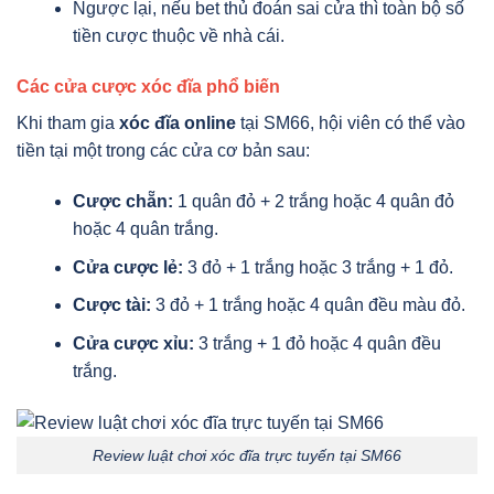
Ngược lại, nếu bet thủ đoán sai cửa thì toàn bộ số
tiền cược thuộc về nhà cái.
Các cửa cược xóc đĩa phổ biến
Khi tham gia
xóc đĩa online
tại SM66, hội viên có thể vào
tiền tại một trong các cửa cơ bản sau:
Cược chẵn:
1 quân đỏ + 2 trắng hoặc 4 quân đỏ
hoặc 4 quân trắng.
Cửa cược lẻ:
3 đỏ + 1 trắng hoặc 3 trắng + 1 đỏ.
Cược tài:
3 đỏ + 1 trắng hoặc 4 quân đều màu đỏ.
Cửa cược xỉu:
3 trắng + 1 đỏ hoặc 4 quân đều
trắng.
Review luật chơi xóc đĩa trực tuyến tại SM66