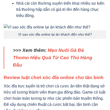
Nhà cái còn thường xuyên triển khai nhiều sự kiện
trả thưởng hấp dẫn có giá trị lên đến hàng chục
triệu đồng.
Vì sao xóc đĩa online lại ăn khách đến như thế?
>>> Xem thêm:
Mẹo Nuôi Gà Đá
Thomo Hiệu Quả Từ Cao Thủ Hàng
Đầu
Review luật chơi xóc đĩa online cho tân binh
Xóc đĩa trực tuyến là trò chơi cá cược ăn tiền thật đang sở
hữu số lượng thành viên tham gia đông đảo. Game có luật
chơi hoàn toàn tương tự như các phiên bản truyền thống.
Để xây dựng chiến thuật cá cược bất bại, tân binh cần