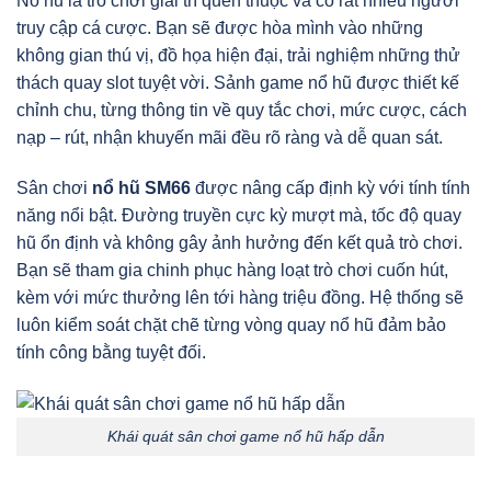
Nổ hũ là trò chơi giải trí quen thuộc và có rất nhiều người
truy cập cá cược. Bạn sẽ được hòa mình vào những
không gian thú vị, đồ họa hiện đại, trải nghiệm những thử
thách quay slot tuyệt vời. Sảnh game nổ hũ được thiết kế
chỉnh chu, từng thông tin về quy tắc chơi, mức cược, cách
nạp – rút, nhận khuyến mãi đều rõ ràng và dễ quan sát.
Sân chơi
nổ hũ SM66
được nâng cấp định kỳ với tính tính
năng nổi bật. Đường truyền cực kỳ mượt mà, tốc độ quay
hũ ổn định và không gây ảnh hưởng đến kết quả trò chơi.
Bạn sẽ tham gia chinh phục hàng loạt trò chơi cuốn hút,
kèm với mức thưởng lên tới hàng triệu đồng. Hệ thống sẽ
luôn kiểm soát chặt chẽ từng vòng quay nổ hũ đảm bảo
tính công bằng tuyệt đối.
Khái quát sân chơi game nổ hũ hấp dẫn