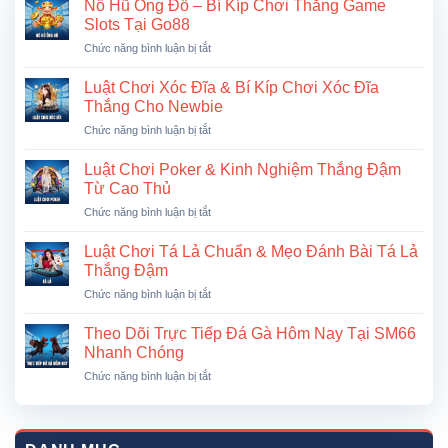
Nổ Hũ Ông Đồ – Bí Kíp Chơi Thắng Game
Slots Tại Go88
ở
Chức năng bình luận bị tắt
Nổ
Hũ
Luật Chơi Xóc Đĩa & Bí Kíp Chơi Xóc Đĩa
Ông
Thắng Cho Newbie
Đồ
ở
Chức năng bình luận bị tắt
–
Luật
Bí
Chơi
Kíp
Luật Chơi Poker & Kinh Nghiệm Thắng Đậm
Xóc
Chơi
Từ Cao Thủ
Đĩa
Thắng
ở
Chức năng bình luận bị tắt
&
Game
Luật
Bí
Slots
Chơi
Kíp
Luật Chơi Tá Lả Chuẩn & Mẹo Đánh Bài Tá Lả
Tại
Poker
Chơi
Thắng Đậm
Go88
&
Xóc
ở
Chức năng bình luận bị tắt
Kinh
Đĩa
Luật
Nghiệm
Thắng
Chơi
Thắng
Theo Dõi Trực Tiếp Đá Gà Hôm Nay Tại SM66
Cho
Tá
Đậm
Nhanh Chóng
Newbie
Lả
Từ
ở
Chức năng bình luận bị tắt
Chuẩn
Cao
Theo
&
Thủ
Dõi
Mẹo
Trực
Đánh
Tiếp
Bài