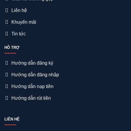
Liên hệ
Khuyến mãi
Tin tức
HỖ TRỢ
Hướng dẫn đăng ký
Hướng dẫn đăng nhập
Hướng dẫn nạp tiền
Hướng dẫn rút tiền
LIÊN HỆ