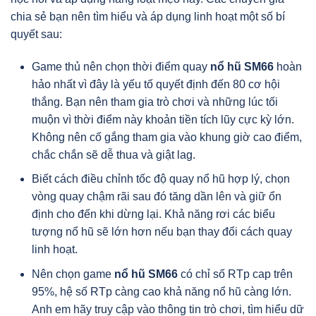
chia sẻ bạn nên tìm hiểu và áp dụng linh hoạt một số bí
quyết sau:
Game thủ nên chọn thời điểm quay
nổ hũ SM66
hoàn
hảo nhất vì đây là yếu tố quyết định đến 80 cơ hội
thắng. Bạn nên tham gia trò chơi và những lúc tối
muộn vì thời điểm này khoản tiền tích lũy cực kỳ lớn.
Không nên cố gắng tham gia vào khung giờ cao điểm,
chắc chắn sẽ dễ thua và giật lag.
Biết cách điều chỉnh tốc độ quay nổ hũ hợp lý, chọn
vòng quay chậm rãi sau đó tăng dần lên và giữ ổn
định cho đến khi dừng lại. Khả năng rơi các biểu
tượng nổ hũ sẽ lớn hơn nếu bạn thay đổi cách quay
linh hoạt.
Nên chọn game
nổ hũ SM66
có chỉ số RTp cap trên
95%, hệ số RTp càng cao khả năng nổ hũ càng lớn.
Anh em hãy truy cập vào thông tin trò chơi, tìm hiểu dữ