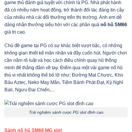
game thủ đánh giá tuyệt vời chính là PG. Nhà phát hành
đã có nhiều năm hoạt động, trở thành đối tác đáng tin cậy
của nhiều nhà cái đổi thưởng trên thị trường. Anh em dễ
dàng nhận thưởng siêu hời với các phần quà
nổ hũ SM66
giá trị cao.
Chủ đề game tại PG có sự khác biệt vượt bậc, có những
không gian thiết kế mãn nhãn và đầy cuốn hút. Người chơi
cần nắm rõ luật và học cách điều chỉnh quay hũ thông
minh để thắng đậm về tay. Điểm qua một vài game nổ hũ
thú vị nhất không thể bỏ lỡ như: Đường Mạt Chược, Kho
Báu Aztec, Neko May Mắn, Tiệm Bánh Phát Đạt, Kỳ Nghỉ
Bali, Ngưu Đại Chiến,…
Trải nghiệm sảnh cược PG slot đỉnh cao
Sảnh nổ hũ SM66 MG slot