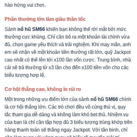
hào hứng vui chơi.
Phần thưởng lớn làm giàu thần tốc
Sảnh
nổ hũ SM66
khiến bạn không thể rời mắt bởi mức
thưởng cực khủng. Chỉ cần bỏ ra một khoản tài chính vừa
đủ, chọn game yêu thích và trải nghiệm. Khi may mắn, anh
em sẽ nhận về một khoản tiền thưởng rất lớn, quỹ Jackpot
cao nhất có thể lên tới x100 lần vốn cược. Trung bình, nhà
cái sẽ trả thưởng từ x3 lần cho đến x100 tiền vốn cho các
biểu tượng hợp lệ.
Cơ hội thắng cao, không lo rủi ro
Một trong những ưu điểm lớn của sảnh
nổ hũ SM66
chính
là cơ hội thắng lớn. Các trò chơi đều vô cùng thú vị, quy
tắc tham gia dễ dàng và không làm khó bet thủ. Nhiệm vụ
của bạn là chỉ cần tập hợp đủ 3 biểu tượng trùng khớp trên
hàng thanh toán sẽ thắng ngay Jackpot. Với tân binh, chỉ