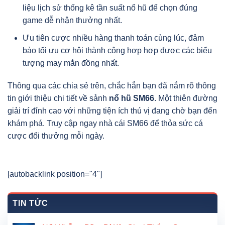
liệu lịch sử thống kê tần suất nổ hũ để chọn đúng
game dễ nhận thưởng nhất.
Ưu tiên cược nhiều hàng thanh toán cùng lúc, đảm
bảo tối ưu cơ hội thành công hợp hợp được các biểu
tượng may mắn đồng nhất.
Thông qua các chia sẻ trên, chắc hẳn bạn đã nắm rõ thông
tin giới thiệu chi tiết về sảnh
nổ hũ SM66
. Một thiên đường
giải trí đỉnh cao với những tiện ích thú vị đang chờ bạn đến
khám phá. Truy cập ngay nhà cái SM66 để thỏa sức cá
cược đổi thưởng mỗi ngày.
[autobacklink position="4"]
TIN TỨC