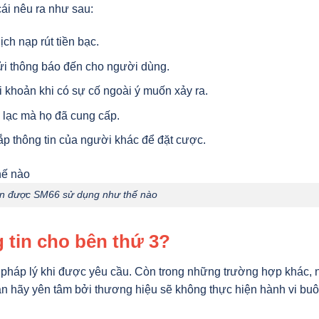
ái nêu ra như sau:
ch nạp rút tiền bạc.
ửi thông báo đến cho người dùng.
 khoản khi có sự cố ngoài ý muốn xảy ra.
 lạc mà họ đã cung cấp.
p thông tin của người khác để đặt cược.
iên được SM66 sử dụng như thế nào
g tin cho bên thứ 3?
 pháp lý khi được yêu cầu. Còn trong những trường hợp khác, 
n hãy yên tâm bởi thương hiệu sẽ không thực hiện hành vi buô