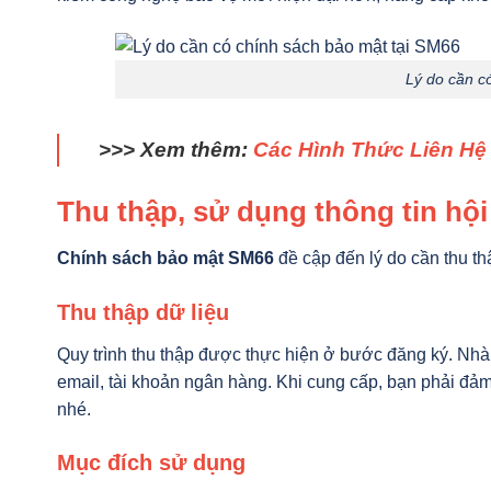
Lý do cần c
>>> Xem thêm:
Các Hình Thức Liên Hệ
Thu thập, sử dụng thông tin hội
Chính sách bảo mật SM66
đề cập đến lý do cần thu t
Thu thập dữ liệu
Quy trình thu thập được thực hiện ở bước đăng ký. Nhà c
email, tài khoản ngân hàng. Khi cung cấp, bạn phải đả
nhé.
Mục đích sử dụng