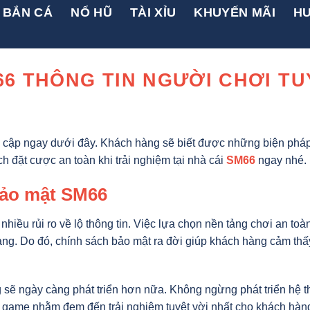
BẮN CÁ
NỔ HŨ
TÀI XỈU
KHUYẾN MÃI
H
6 THÔNG TIN NGƯỜI CHƠI TU
 cập ngay dưới đây. Khách hàng sẽ biết được những biện phá
h đặt cược an toàn khi trải nghiệm tại nhà cái
SM66
ngay nhé.
bảo mật SM66
hiều rủi ro về lộ thông tin. Việc lựa chọn nền tảng chơi an toà
àng. Do đó, chính sách bảo mật ra đời giúp khách hàng cảm thấ
 sẽ ngày càng phát triển hơn nữa. Không ngừng phát triển hệ t
 game nhằm đem đến trải nghiệm tuyệt vời nhất cho khách hàn