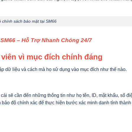
ó chính sách bảo mật tại SM66
 SM66 – Hỗ Trợ Nhanh Chóng 24/7
 viên vì mục đích chính đáng
hập dữ liệu và cách mà họ sử dụng vào mục đích như thế nào.
ái sẽ cần đến những thông tin như họ tên, ID, mật khẩu, số điệ
m bảo độ chính xác để thực hiện bước xác minh danh tính thành