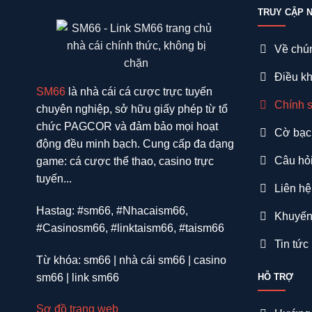
TRUY CẬP 
Về chún
Điều kh
SM66
là nhà cái cá cược trực tuyến
Chính 
chuyên nghiệp, sở hữu giấy phép từ tổ
chức PAGCOR và đảm bảo mọi hoạt
Cờ bạc 
động đều minh bạch. Cung cấp đa dạng
Câu hỏ
game: cá cược thể thao, casino trực
tuyến...
Liên hệ
Hastag: #sm66, #Nhacaism66,
Khuyến
#Casinosm66, #linktaism66, #taism66
Tin tức
Từ khóa: sm66 | nhà cái sm66 | casino
sm66 | link sm66
HỖ TRỢ
Sơ đồ trang web