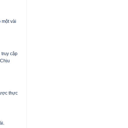
 một vài
 truy cập
 Chịu
được thực
i.