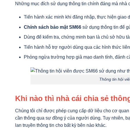
Những mục đích sử dụng thông tin chính đáng mà nhà c
Tiến hành xác minh khi đăng nhập, thực hiện giao dị
Chính sách bảo mật SM66
sử dụng thông tin để g
Dùng để kiểm tra, chứng minh bạn là chủ sở hữu tài
Tiến hành hỗ trợ người dùng qua các hình thức liên
Phòng ngừa trường hợp giả mạo danh tính, đánh cắ
Thông tin hội v
Khi nào thì nhà cái chia sẻ thôn
Chúng tôi chỉ được phép cung cấp dữ liệu cho cơ quan
cần thông qua sự đồng ý của người dùng. Tuy nhiên, bạ
lan truyền thông tin cho bất kỳ bên nào khác.