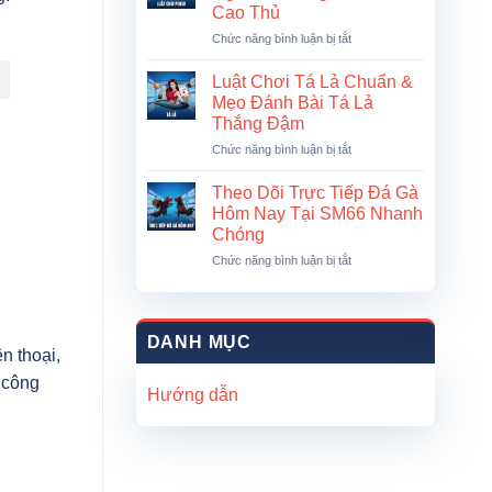
Đĩa
Game
Cao Thủ
&
Slots
ở
Chức năng bình luận bị tắt
Bí
Tại
Luật
Kíp
Go88
Chơi
Chơi
Luật Chơi Tá Lả Chuẩn &
Poker
Xóc
Mẹo Đánh Bài Tá Lả
&
Đĩa
Thắng Đậm
Kinh
Thắng
ở
Chức năng bình luận bị tắt
Nghiệm
Cho
Luật
Thắng
Newbie
Chơi
Đậm
Theo Dõi Trực Tiếp Đá Gà
Tá
Từ
Hôm Nay Tại SM66 Nhanh
Lả
Cao
Chóng
Chuẩn
Thủ
ở
Chức năng bình luận bị tắt
&
Theo
Mẹo
Dõi
Đánh
Trực
Bài
Tiếp
Tá
DANH MỤC
n thoại,
Đá
Lả
Gà
Thắng
 công
Hôm
Đậm
Hướng dẫn
Nay
Tại
SM66
Nhanh
Chóng