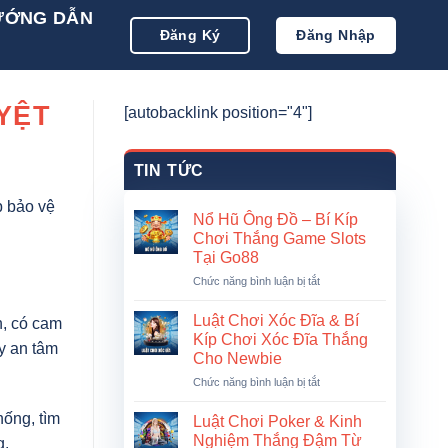
ƯỚNG DẪN
Đăng Ký
Đăng Nhập
YỆT
[autobacklink position="4"]
TIN TỨC
p bảo vệ
Nổ Hũ Ông Đồ – Bí Kíp
Chơi Thắng Game Slots
Tại Go88
ở
Chức năng bình luận bị tắt
Nổ
Hũ
Luật Chơi Xóc Đĩa & Bí
n, có cam
Ông
Kíp Chơi Xóc Đĩa Thắng
y an tâm
Đồ
Cho Newbie
–
ở
Chức năng bình luận bị tắt
Bí
Luật
Kíp
Chơi
Chơi
hống, tìm
Luật Chơi Poker & Kinh
Xóc
Thắng
Nghiệm Thắng Đậm Từ
g.