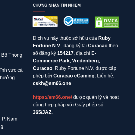
CHỨNG NHẬN TÍN NHIỆM
Dịch vụ này thuộc sở hữu của
Ruby
Fortune N.V.
, đăng ký tại
Curacao
theo
số đăng ký
154217
, địa chỉ
E-
 Bộ Thông
Commerce Park, Vredenberg,
Curacao
. Ruby Fortune N.V. được cấp
lĩnh vực cá
phép bởi
Curacao eGaming
. Liên hệ:
 thưởng.
cskh@sm66.one
https://sm66.one/
được quản lý và hoạt
động hợp pháp với Giấy phép số
365/JAZ
.
, P. Nam
ng