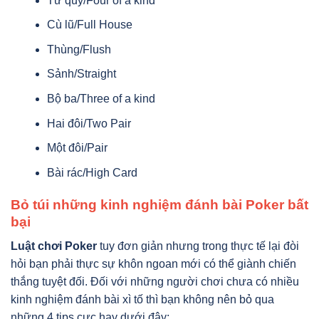
Tứ quý/Four of a kind
Cù lũ/Full House
Thùng/Flush
Sảnh/Straight
Bộ ba/Three of a kind
Hai đôi/Two Pair
Một đôi/Pair
Bài rác/High Card
Bỏ túi những kinh nghiệm đánh bài Poker bất
bại
Luật chơi Poker
tuy đơn giản nhưng trong thực tế lại đòi
hỏi bạn phải thực sự khôn ngoan mới có thể giành chiến
thắng tuyệt đối. Đối với những người chơi chưa có nhiều
kinh nghiệm đánh bài xì tố thì bạn không nên bỏ qua
những 4 tips cực hay dưới đây: