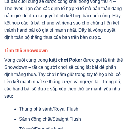
Lá bài cuối cùng sẽ được công khai trong vòng thứ 4 –
The river. Bạn cần xác định tổ hợp xì tố mà bản thân đang
nắm giữ để đưa ra quyết định kết hợp bài cuối cùng. Hãy
kết hợp các lá bài chung và riêng sao cho chúng liên kết
thành hand bài có giá trị mạnh nhất. Đây là vòng quyết
định toàn bộ thắng thua của bạn trên bàn cược.
Tình thế Showdown
Vòng cuối cùng trong
luật chơi Poker
được gọi là tình thế
Showdown – tất cả người chơi sẽ cùng lật bài để phân
định thắng thua. Tay chơi nắm giữ trong tay tổ hợp bài có
liên kết mạnh nhất sẽ thắng cược và ngược lại. Trong đó,
các hand bài sẽ được sắp xếp theo thứ tự mạnh yếu như
sau:
Thùng phá sảnh/Royal Flush
Sảnh đồng chất/Straight Flush