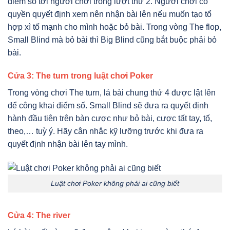
điểm số tới người chơi trong lượt thứ 2. Người chơi có
quyền quyết định xem nên nhận bài lên nếu muốn tạo tổ
hợp xì tố mạnh cho mình hoặc bỏ bài. Trong vòng The flop,
Small Blind mà bỏ bài thì Big Blind cũng bắt buộc phải bỏ
bài.
Cửa 3: The turn trong luật chơi Poker
Trong vòng chơi The turn, lá bài chung thứ 4 được lật lên
để công khai điểm số. Small Blind sẽ đưa ra quyết định
hành đầu tiên trên bàn cược như bỏ bài, cược tất tay, tố,
theo,… tuỳ ý. Hãy cân nhắc kỹ lưỡng trước khi đưa ra
quyết định nhận bài lên tay mình.
Luật chơi Poker không phải ai cũng biết
Cửa 4: The river