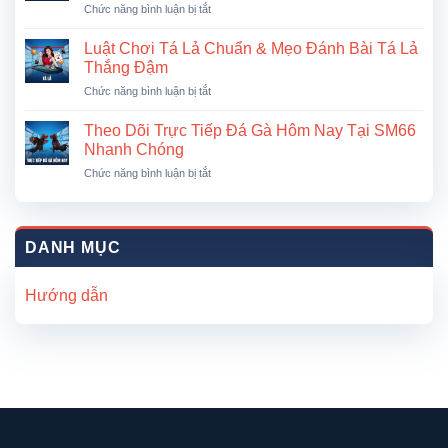
ở
Chức năng bình luận bị tắt
&
Game
Luật
Bí
Slots
Chơi
Kíp
Luật Chơi Tá Lả Chuẩn & Mẹo Đánh Bài Tá Lả
Tại
Poker
Chơi
Thắng Đậm
Go88
&
Xóc
ở
Chức năng bình luận bị tắt
Kinh
Đĩa
Luật
Nghiệm
Thắng
Chơi
Thắng
Theo Dõi Trực Tiếp Đá Gà Hôm Nay Tại SM66
Cho
Tá
Đậm
Nhanh Chóng
Newbie
Lả
Từ
ở
Chức năng bình luận bị tắt
Chuẩn
Cao
Theo
&
Thủ
Dõi
Mẹo
Trực
Đánh
Tiếp
Bài
DANH MỤC
Đá
Tá
Gà
Lả
Hôm
Hướng dẫn
Thắng
Nay
Đậm
Tại
SM66
Nhanh
Chóng