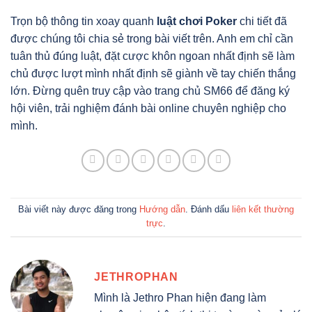
Trọn bộ thông tin xoay quanh
luật chơi Poker
chi tiết đã
được chúng tôi chia sẻ trong bài viết trên. Anh em chỉ cần
tuân thủ đúng luật, đặt cược khôn ngoan nhất định sẽ làm
chủ được lượt mình nhất định sẽ giành về tay chiến thắng
lớn. Đừng quên truy cập vào trang chủ SM66 để đăng ký
hội viên, trải nghiệm đánh bài online chuyên nghiệp cho
mình.
Bài viết này được đăng trong
Hướng dẫn
. Đánh dấu
liên kết thường
trực
.
JETHROPHAN
Mình là Jethro Phan hiện đang làm