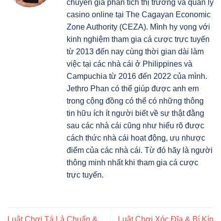
chuyên gia phân tích thị trường và quản lý
casino online tại The Cagayan Economic
Zone Authority (CEZA). Mình hy vọng với
kinh nghiệm tham gia cá cược trực tuyến
từ 2013 đến nay cùng thời gian dài làm
việc tại các nhà cái ở Philippines và
Campuchia từ 2016 đến 2022 của mình.
Jethro Phan có thể giúp được anh em
trong cộng đồng có thể có những thông
tin hữu ích ít người biết về sự thật đằng
sau các nhà cái cũng như hiểu rõ được
cách thức nhà cái hoạt động, ưu nhược
điểm của các nhà cái. Từ đó hãy là người
thông minh nhất khi tham gia cá cược
trực tuyến.
Luật Chơi Tá Lả Chuẩn &
Luật Chơi Xóc Đĩa & Bí Kíp