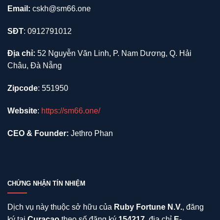
Email:
cskh@sm66.one
SĐT
: 0912791012
Địa chỉ:
52 Nguyễn Văn Linh, P. Nam Dương, Q. Hải
Châu, Đà Nẵng
Zipcode
: 551950
Website
:
https://sm66.one/
CEO & Founder:
Jethro Phan
CHỨNG NHẬN TÍN NHIỆM
Dịch vụ này thuộc sở hữu của
Ruby Fortune N.V.
, đăng
ký tại
Curacao
theo số đăng ký
154217
, địa chỉ
E-