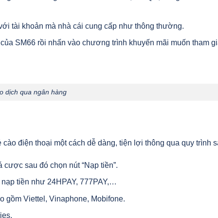
với tài khoản mà nhà cái cung cấp như thông thường.
 của SM66 rồi nhấn vào chương trình khuyến mãi muốn tham gi
o dịch qua ngân hàng
cào điện thoại một cách dễ dàng, tiện lợi thông qua quy trình s
á cược sau đó chọn nút “Nạp tiền”.
h nạp tiền như 24HPAY, 777PAY,…
 gồm Viettel, Vinaphone, Mobifone.
ies.