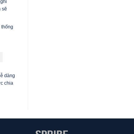
 ghi
h sẽ
ệ thống
dễ dàng
c chia