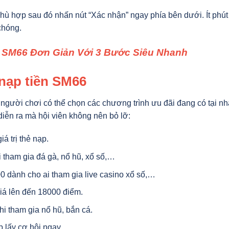
ù hợp sau đó nhấn nút “Xác nhận” ngay phía bên dưới. Ít phút
chóng.
SM66 Đơn Giản Với 3 Bước Siêu Nhanh
 nạp tiền SM66
 người chơi có thể chọn các chương trình ưu đãi đang có tại nh
ễn ra mà hội viên không nên bỏ lỡ:
á trị thẻ nạp.
tham gia đá gà, nổ hũ, xổ số,…
 dành cho ai tham gia live casino xổ số,…
giá lên đến 18000 điểm.
i tham gia nổ hũ, bắn cá.
 lấy cơ hội ngay.