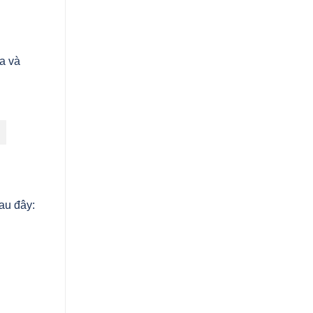
a và
au đây: