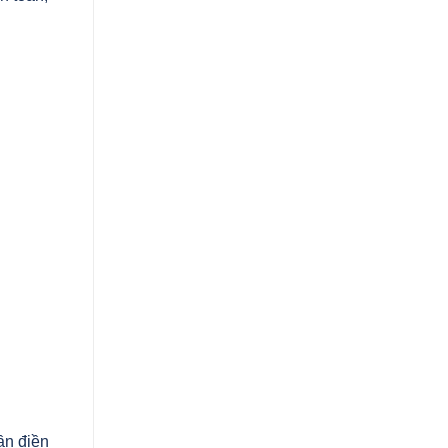
ần điền