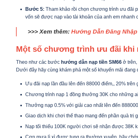
Bước 5:
Tham khảo rồi chọn chương trình ưu đãi ph
vốn sẽ được nạp vào tài khoản của anh em nhanh 
>>> Xem thêm:
Hướng Dẫn Đăng Nhập 
Một số chương trình ưu đãi khi
Theo như các bước
hướng dẫn nạp tiền SM66
ở trên,
Dưới đây hãy cùng khám phá một số khuyến mãi đang di
Ưu đãi nạp lần đầu lên đến 88000 điểm,, 20% trên gi
Chương trình nạp 1 đồng thưởng 30K cho những ai 
Thưởng nạp 0.5% với giải cao nhất lên đến 8880000
Giao dịch khi chơi thể thao mang đến phần quà trị 
Nạp tối thiểu 100K người chơi sẽ nhận được 38K kh
Cơn mưa lì xì được tung ra thường xuyên, hãy chớp