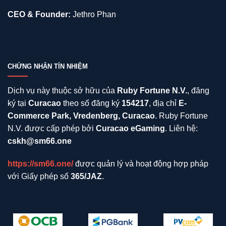
CEO & Founder:
Jethro Phan
CHỨNG NHẬN TÍN NHIỆM
Dịch vụ này thuộc sở hữu của
Ruby Fortune N.V.
, đăng
ký tại
Curacao
theo số đăng ký
154217
, địa chỉ
E-
Commerce Park, Vredenberg, Curacao
. Ruby Fortune
N.V. được cấp phép bởi
Curacao eGaming
. Liên hệ:
cskh@sm66.one
https://sm66.one/
được quản lý và hoạt động hợp pháp
với Giấy phép số
365/JAZ
.