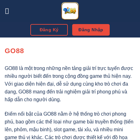
Bỏ
qua
nội
dung
Đăng Ký
Đăng Nhập
GO88
GO88 là một trong những nền tảng giải trí trực tuyến được
nhiều người biết đến trong cộng đồng game thủ hiện nay.
Với giao diện hiện đại, dễ sử dụng cùng kho trò chơi đa
dạng, GO88 mang đến trải nghiệm giải trí phong phú và
hấp dẫn cho người dùng.
Điểm nổi bật của GO88 nằm ở hệ thống trò chơi phong
phú, bao gồm các thể loại như game bài truyền thống (tiến
lên, phỏm, mậu binh), slot game, tài xỉu, và nhiều mini
game thú vị khác. Các trò chơi được thiết kế với đồ họa