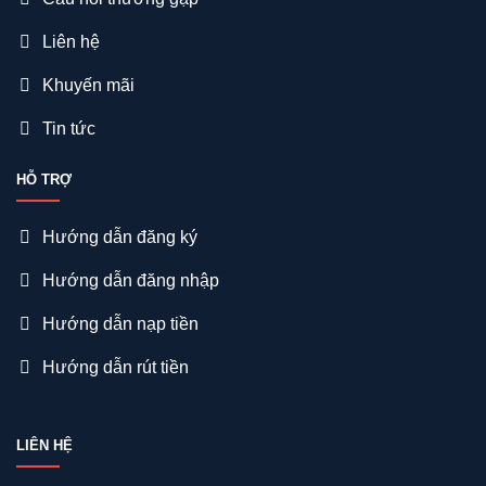
Liên hệ
Khuyến mãi
Tin tức
HỖ TRỢ
Hướng dẫn đăng ký
Hướng dẫn đăng nhập
Hướng dẫn nạp tiền
Hướng dẫn rút tiền
LIÊN HỆ